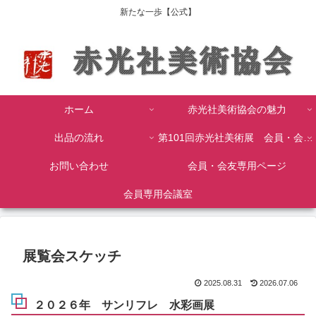
新たな一歩【公式】
ホーム
赤光社美術協会の魅力
出品の流れ
第101回赤光社美術展 会員・会友作品
お問い合わせ
会員・会友専用ページ
会員専用会議室
展覧会スケッチ
2025.08.31
2026.07.06
２０２６年 サンリフレ 水彩画展